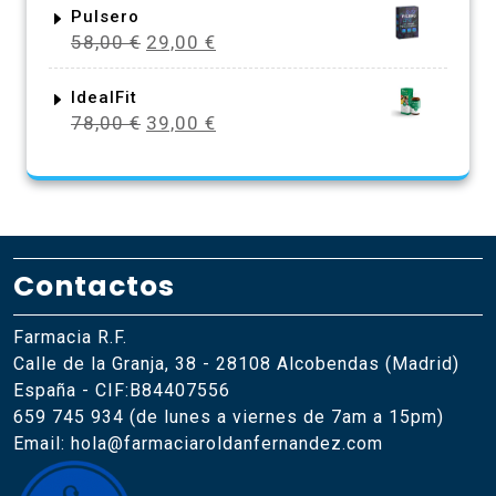
original
actual
Pulsero
El
El
58,00
€
29,00
€
era:
es:
precio
precio
78,00 €.
39,00 €.
original
actual
IdealFit
El
El
78,00
€
39,00
€
era:
es:
precio
precio
58,00 €.
29,00 €.
original
actual
era:
es:
78,00 €.
39,00 €.
Contactos
Farmacia R.F.
Calle de la Granja, 38 - 28108 Alcobendas (Madrid)
España - CIF:B84407556
659 745 934 (de lunes a viernes de 7am a 15pm)
Email: hola@farmaciaroldanfernandez.com