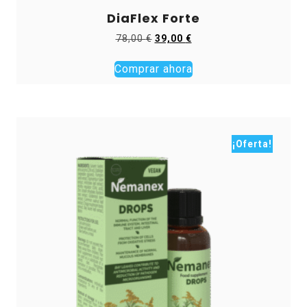
DiaFlex Forte
El
El
78,00
€
39,00
€
precio
precio
original
actual
Comprar ahora
era:
es:
78,00 €.
39,00 €.
¡Oferta!