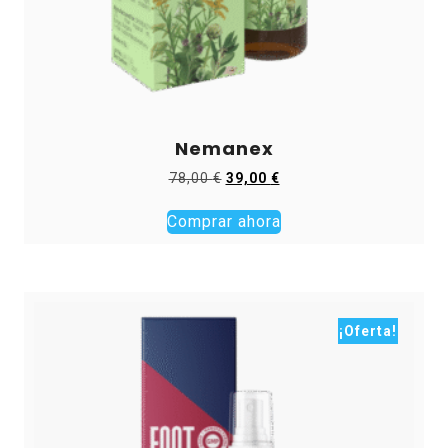
Nemanex
El
El
78,00
€
39,00
€
precio
precio
original
actual
Comprar ahora
era:
es:
78,00 €.
39,00 €.
¡Oferta!