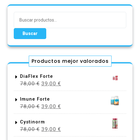
Buscar
por:
Buscar
Productos mejor valorados
DiaFlex Forte
El
El
78,00
€
39,00
€
precio
precio
original
actual
Imune Forte
El
El
78,00
€
39,00
€
era:
es:
precio
precio
78,00 €.
39,00 €.
original
actual
Cystinorm
El
El
78,00
€
39,00
€
era:
es:
precio
precio
78,00 €.
39,00 €.