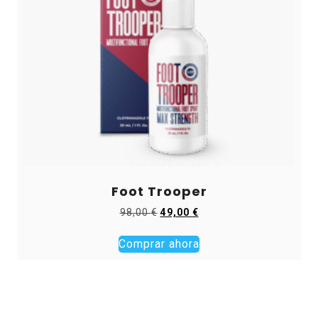
Foot Trooper
El
El
98,00
€
49,00
€
precio
precio
original
actual
Comprar ahora
era:
es:
98,00 €.
49,00 €.