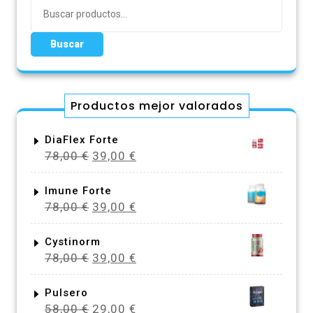
Buscar
por:
Buscar
Productos mejor valorados
DiaFlex Forte
El
El
78,00
€
39,00
€
precio
precio
original
actual
Imune Forte
El
El
78,00
€
39,00
€
era:
es:
precio
precio
78,00 €.
39,00 €.
original
actual
Cystinorm
El
El
78,00
€
39,00
€
era:
es:
precio
precio
78,00 €.
39,00 €.
original
actual
Pulsero
El
El
58,00
€
29,00
€
era:
es: