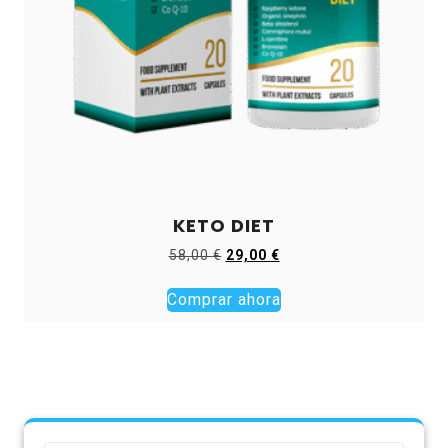
KETO DIET
El
El
58,00
€
29,00
€
precio
precio
original
actual
Comprar ahora
era:
es:
58,00 €.
29,00 €.