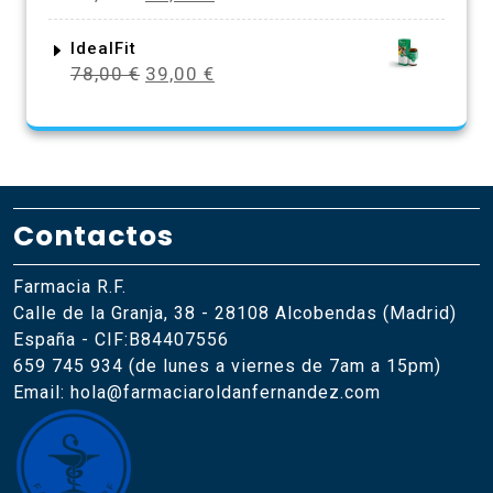
precio
precio
78,00 €.
39,00 €.
original
actual
IdealFit
El
El
78,00
€
39,00
€
era:
es:
precio
precio
58,00 €.
29,00 €.
original
actual
era:
es:
78,00 €.
39,00 €.
Contactos
Farmacia R.F.
Calle de la Granja, 38 - 28108 Alcobendas (Madrid)
España - CIF:B84407556
659 745 934 (de lunes a viernes de 7am a 15pm)
Email: hola@farmaciaroldanfernandez.com