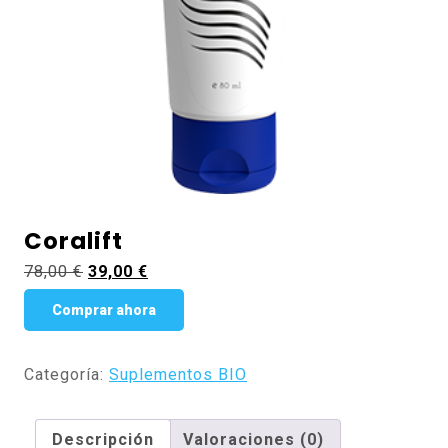
Coralift
El
El
78,00
€
39,00
€
precio
precio
Comprar ahora
original
actual
era:
es:
78,00 €.
39,00 €.
Categoría:
Suplementos BIO
Descripción
Valoraciones (0)