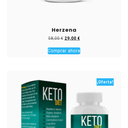
Herzena
El
El
58,00
€
29,00
€
precio
precio
original
actual
Comprar ahora
era:
es:
58,00 €.
29,00 €.
¡Oferta!