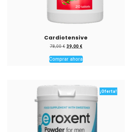
Cardiotensive
El
El
78,00
€
39,00
€
precio
precio
original
actual
Comprar ahora
era:
es:
78,00 €.
39,00 €.
¡Oferta!