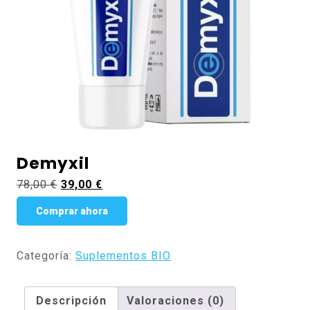
Demyxil
El
El
78,00
€
39,00
€
precio
precio
Comprar ahora
original
actual
era:
es:
78,00 €.
39,00 €.
Categoría:
Suplementos BIO
Descripción
Valoraciones (0)