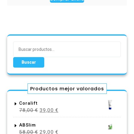
era:
es:
78,00 €.
39,00 €.
Buscar
por:
Buscar
Productos mejor valorados
Coralift
El
El
78,00
€
39,00
€
precio
precio
original
actual
ABSlim
El
El
58,00
€
29,00
€
era:
es: