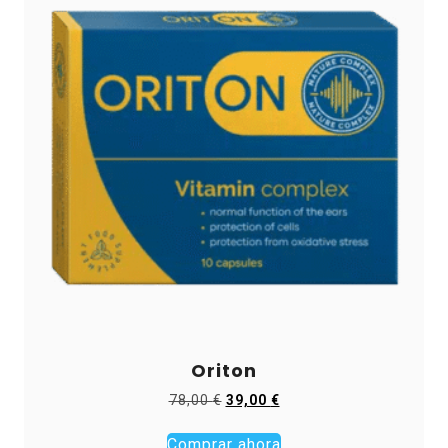
Oriton
El
El
78,00
€
39,00
€
precio
precio
original
actual
Comprar ahora